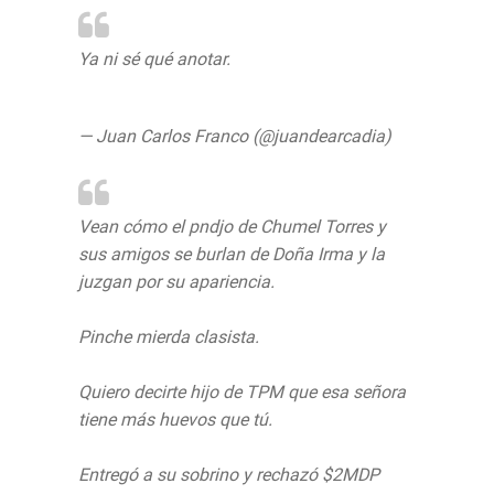
Ya ni sé qué anotar.
https://t.co/RMErl4Tp5o
— Juan Carlos Franco (@juandearcadia)
June 16, 2020
Vean cómo el pndjo de Chumel Torres y
sus amigos se burlan de Doña Irma y la
juzgan por su apariencia.
Pinche mierda clasista.
Quiero decirte hijo de TPM que esa señora
tiene más huevos que tú.
Entregó a su sobrino y rechazó $2MDP