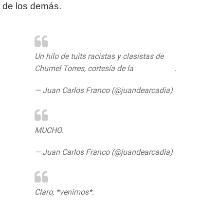
de los demás.
Un hilo de tuits racistas y clasistas de
Chumel Torres, cortesía de la
@conapred
.
— Juan Carlos Franco (@juandearcadia)
June 16, 2020
MUCHO.
https://t.co/nwp18TK4Fq
— Juan Carlos Franco (@juandearcadia)
June 16, 2020
Claro, *venimos*.
https://t.co/A1S03OtmwQ