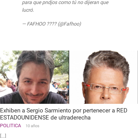
para que pndjos como tú no dijeran que
lucró.
pic.twitter.com/TD4xdkI3UX
— FAFHOO ???? (@Fafhoo)
February 21,
2020
Exhiben a Sergio Sarmiento por pertenecer a RED
ESTADOUNIDENSE de ultraderecha
POLITICA
10 años
[...]