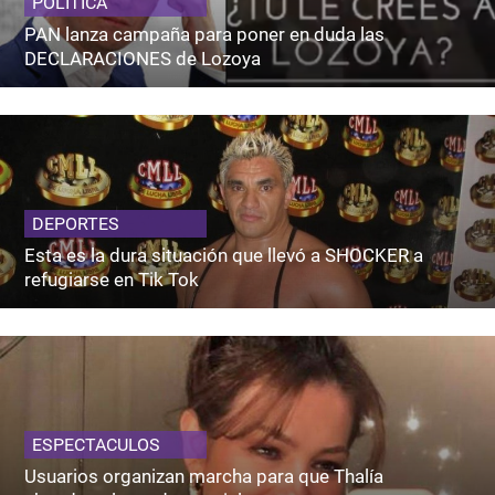
POLITICA
PAN lanza campaña para poner en duda las
DECLARACIONES de Lozoya
DEPORTES
Esta es la dura situación que llevó a SHOCKER a
refugiarse en Tik Tok
ESPECTACULOS
Usuarios organizan marcha para que Thalía