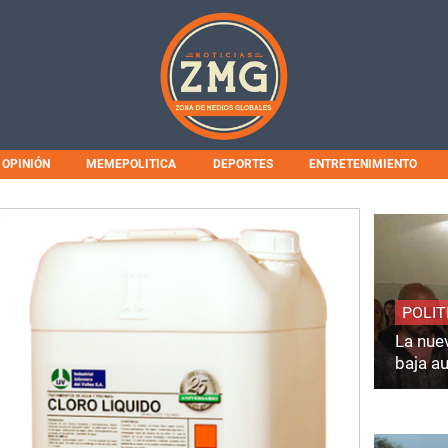
OPINIÓN
MEMEPOLITICA
DEPORTES
ENTRETENIMIENTO
POLIT
La nuev
baja a