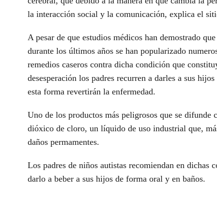
cerebral, que debido a la manera en que cambia la pe
la interacción social y la comunicación, explica el si
A pesar de que estudios médicos han demostrado que n
durante los últimos años se han popularizado numer
remedios caseros contra dicha condición que constituy
desesperación los padres recurren a darles a sus hijos
esta forma revertirán la enfermedad.
Uno de los productos más peligrosos que se difunde 
dióxico de cloro, un líquido de uso industrial que, má
daños permamentes.
Los padres de niños autistas recomiendan en dichas 
darlo a beber a sus hijos de forma oral y en baños.