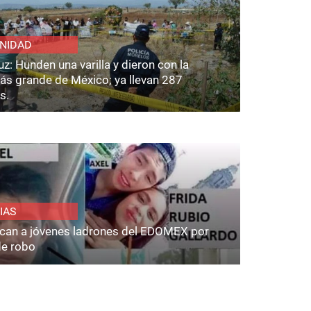
NIDAD
z: Hunden una varilla y dieron con la
ás grande de México; ya llevan 287
s.
IAS
fican a jóvenes ladrones del EDOMEX por
de robo