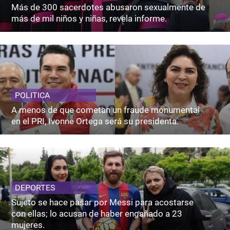
Más de 300 sacerdotes abusaron sexualmente de
más de mil niños y niñas, revela informe.
POLITICA
A menos de que cometan un fraude monumental
en el PRI, Ivonne Ortega será su presidenta.
DEPORTES
Sujeto se hace pasar por Messi para acostarse
con ellas; lo acusan de haber engañado a 23
mujeres.