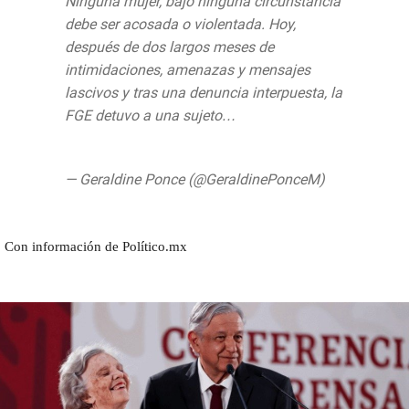
Ninguna mujer, bajo ninguna circunstancia
debe ser acosada o violentada. Hoy,
después de dos largos meses de
intimidaciones, amenazas y mensajes
lascivos y tras una denuncia interpuesta, la
FGE detuvo a una sujeto…
https://t.co/W9RMcrig59
— Geraldine Ponce (@GeraldinePonceM)
27 de junio de 2019
Con información de Político.mx