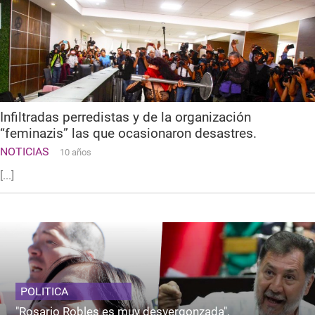
Infiltradas perredistas y de la organización
“feminazis” las que ocasionaron desastres.
NOTICIAS
10 años
[...]
POLITICA
"Rosario Robles es muy desvergonzada",