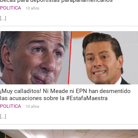
POLITICA
10 años
[...]
¡Muy calladitos! Ni Meade ni EPN han desmentido
las acusaciones sobre la #EstafaMaestra
POLITICA
10 años
[...]