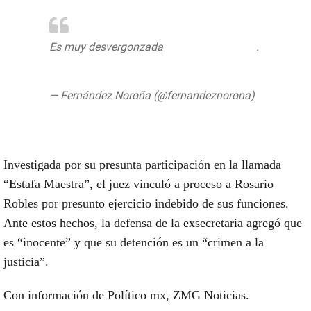
Es muy desvergonzada
@Rosario_Robles_
.
https://t.co/XqGHYOG2Gj
— Fernández Noroña (@fernandeznorona)
August 13, 2019
Investigada por su presunta participación en la llamada
“Estafa Maestra”, el juez vinculó a proceso a Rosario
Robles por presunto ejercicio indebido de sus funciones.
Ante estos hechos, la defensa de la exsecretaria agregó que
es “inocente” y que su detención es un “crimen a la
justicia”.
Con información de Político mx, ZMG Noticias.