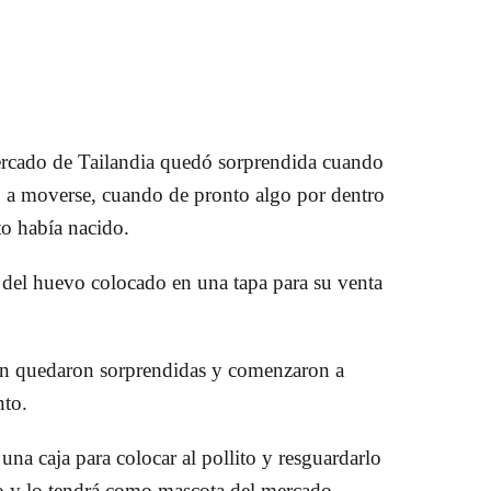
cado de Tailandia
quedó sorprendida cuando
ó a moverse, cuando de pronto algo por dentro
to había nacido.
 del huevo colocado en una tapa para su venta
ién quedaron sorprendidas y comenzaron a
nto.
una caja para colocar al pollito y resguardarlo
to y lo tendrá como mascota del mercado.