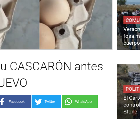
COMU
Veracru
fosa m
cuerpo
 su CASCARÓN antes
HUEVO
POLIT
El Cárt
control
Stone.