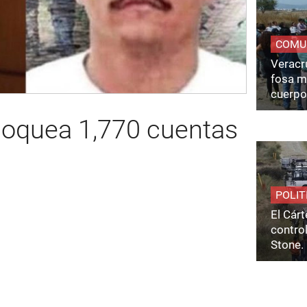
COMU
Veracru
fosa m
cuerpo
oquea 1,770 cuentas
POLIT
El Cárt
control
Stone.