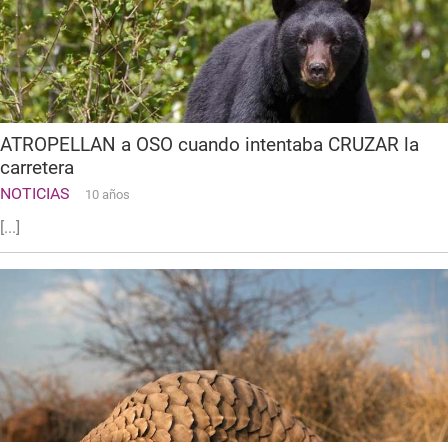
ATROPELLAN a OSO cuando intentaba CRUZAR la
carretera
NOTICIAS
10 años
[...]