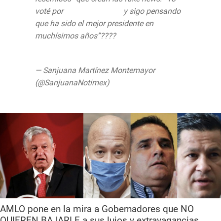
voté por
@lopezobrador_
y sigo pensando
que ha sido el mejor presidente en
muchísimos años”????
pic.twitter.com/mE4kCs1XUL
— Sanjuana Martínez Montemayor
(@SanjuanaNotimex)
June 2, 2020
AMLO pone en la mira a Gobernadores que NO
QUIEREN BAJARLE a sus lujos y extravagancias