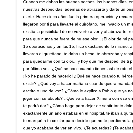
Cuando me dabas las buenas noches, los buenos días, en
nuestras despedidas; además de abrazarte y darte un be
olerte. Hace cinco años fue la primera operación y recue
llegaron por ti para llevarte al quirófano, me invadió un mi
existía la posibilidad de no volverte a ver y al abrazarte, 
para que nunca se fuera de mí ese olor... ¡El olor de mi pa
15 operaciones y en las 15, hice exactamente lo mismo: a
llevaran al quirófano, te daba un beso, te abrazaba y res
para quedarme con tu olor... y hoy que me despedí de ti p
por última vez. ¿Qué se hace cuando tienes así de roto e
¡No he parado de hacerlo! ¿Qué se hace cuando tu héroe
existir? ¿Qué voy a hacer mañana cuando quiera mandar
escrito o uno de voz? ¿Cómo le explico a Pablo que ya no 
jugar con su abuelo? ¿Qué va a hacer Ximena con ese e
te podrá dar? ¿Cómo hago para dejar de sentir tanto dol
exactamente un año estabas en el hospital, te iban a quitar
te marqué a tu celular para decirte que no te perdieras la
que yo acababa de ver en vivo. ¿Te acuerdas? ¡Te acabas