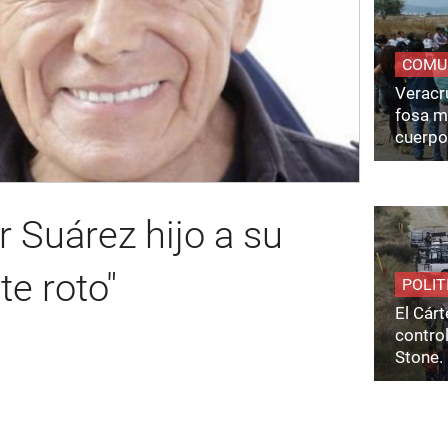
COMU
Veracru
fosa m
cuerpo
 Suárez hijo a su
e roto"
POLIT
El Cárt
control
Stone.