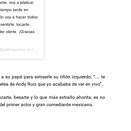
te, voy a platicar
tiempo tarde en
lo voy a hacer todos
sentirte, tocarte,
er olerte. ¡Gracias
@pelongomis) el
2 Jun, 2020 a las 9:34 PDT
 su papá para extraerle su riñón izquierdo, “… te
 pelea de Andy Ruiz que yo acababa de ver en vivo”.
razarte, besarte y lo que más extraño ahorita; es no
jo del primer actor y gran comediante mexicano.