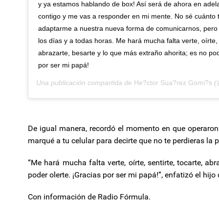
y ya estamos hablando de box! Así será de ahora en adelan
contigo y me vas a responder en mi mente. No sé cuánto 
adaptarme a nuestra nueva forma de comunicarnos, pero 
los días y a todas horas. Me hará mucha falta verte, oírte, 
abrazarte, besarte y lo que más extraño ahorita; es no pod
por ser mi papá!
Una publicación compartida de
He?ctor Sua?rez Gomi?s
(
De igual manera, recordó el momento en que operaron a
marqué a tu celular para decirte que no te perdieras la
“Me hará mucha falta verte, oírte, sentirte, tocarte, ab
poder olerte. ¡Gracias por ser mi papá!”, enfatizó el hi
Con información de Radio Fórmula.