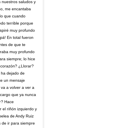
 nuestros saludos y
so, me encantaba
rdo que cuando
edo terrible porque
respiré muy profundo
pá! En total fueron
ntes de que te
piraba muy profundo
ara siempre; lo hice
l corazón? ¿Llorar?
 ha dejado de
te un mensaje
va a volver a ver a
ncargo que ya nunca
or? Hace
 el riñón izquierdo y
 pelea de Andy Ruiz
 de ir para siempre