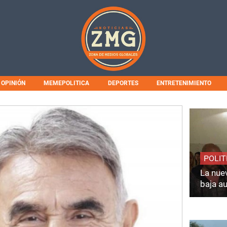
OPINIÓN
MEMEPOLITICA
DEPORTES
ENTRETENIMIENTO
POLIT
La nuev
baja a