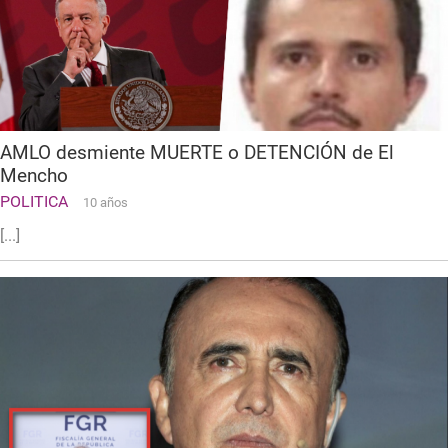
AMLO desmiente MUERTE o DETENCIÓN de El
Mencho
POLITICA
10 años
[...]