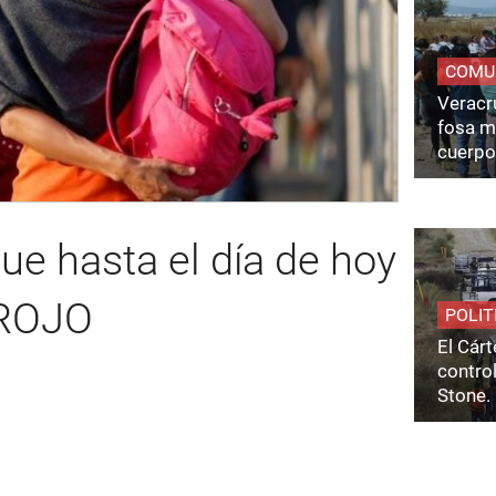
COMU
Veracru
fosa m
cuerpo
ue hasta el día de hoy
 ROJO
POLIT
El Cárt
control
Stone.