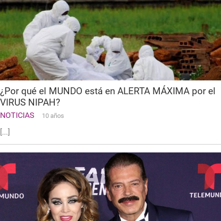
¿Por qué el MUNDO está en ALERTA MÁXIMA por el
VIRUS NIPAH?
NOTICIAS
10 años
[...]