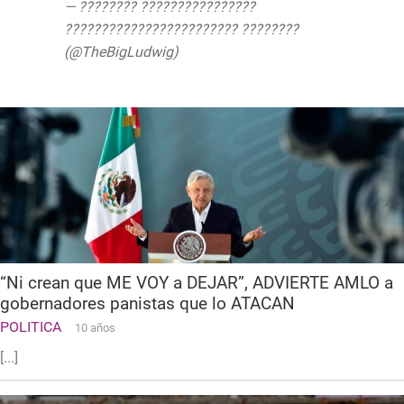
— ???????? ????????????????
???????????????????????? ????????
(@TheBigLudwig)
June 16, 2020
“Ni crean que ME VOY a DEJAR”, ADVIERTE AMLO a
gobernadores panistas que lo ATACAN
POLITICA
10 años
[...]