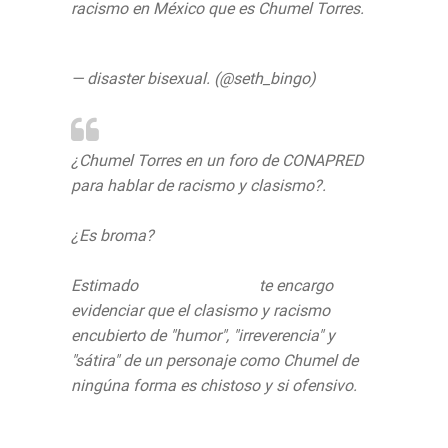
racismo en México que es Chumel Torres.
https://t.co/ChjLOFwV0q
— disaster bisexual. (@seth_bingo)
June
15, 2020
¿Chumel Torres en un foro de CONAPRED
para hablar de racismo y clasismo?.
¿Es broma?
Estimado
@TenochHuerta
te encargo
evidenciar que el clasismo y racismo
encubierto de "humor", "irreverencia" y
"sátira" de un personaje como Chumel de
ningúna forma es chistoso y si ofensivo.
pic.twitter.com/QPQi4pew0p