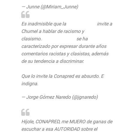
— Junne (@Miriam_Junne)
June 16, 2020
Es inadmisible que la
@CONAPRED
invite a
Chumel a hablar de racismo y
clasismo.
@ChumelTorres
se ha
caracterizado por expresar durante años
comentarios racistas y clasistas, además
de su tendencia a discriminar.
Que lo invite la Conapred es absurdo. E
indigna.
— Jorge Gómez Naredo (@jgnaredo)
June
16, 2020
Híjole, CONAPRED, me MUERO de ganas de
escuchar a esa AUTORIDAD sobre el