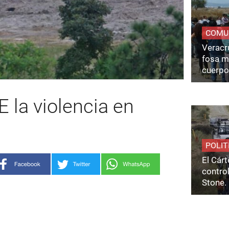
COMU
Veracru
fosa m
cuerpo
 la violencia en
POLIT
El Cárt
control
Stone.