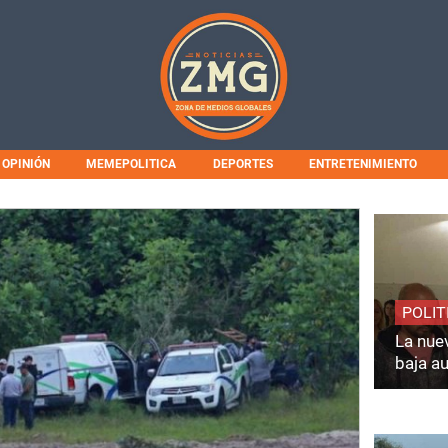
OPINIÓN
MEMEPOLITICA
DEPORTES
ENTRETENIMIENTO
POLIT
La nuev
baja a