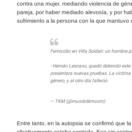
contra una mujer, mediando violencia de géne
pareja, por haber mediado alevosía, y por ha
sufrimiento a la persona con la que mantuvo u
Femicidio en Villa Soldati: un hombre p
- Hernán Lescano, quedó detenido este m
presentara nuevas pruebas. La víctima 
género, y al otro día falleció.
https://t.
pic.twitter.com/Zfn7ELZ94y
— TKM (@mundotkmcom)
June 18, 20
Entre tanto, en la autopsia se confirmó que l
efectivamente estaba sentada. Eso sin contar