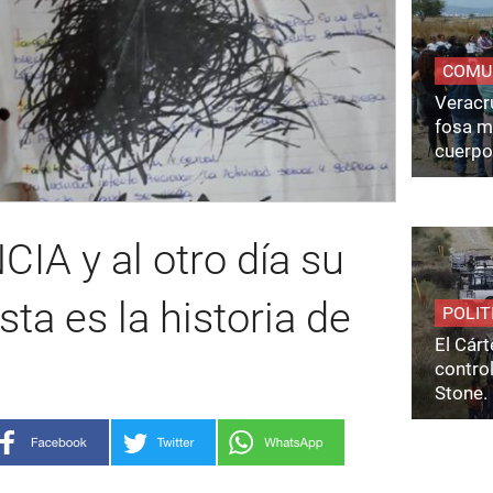
COMU
Veracru
fosa m
cuerpo
CIA y al otro día su
a es la historia de
POLIT
El Cárt
control
Stone.