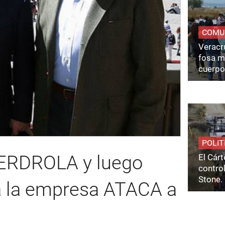
COMU
Veracru
fosa m
cuerpo
POLIT
BERDROLA y luego
El Cárt
control
Stone.
ra la empresa ATACA a