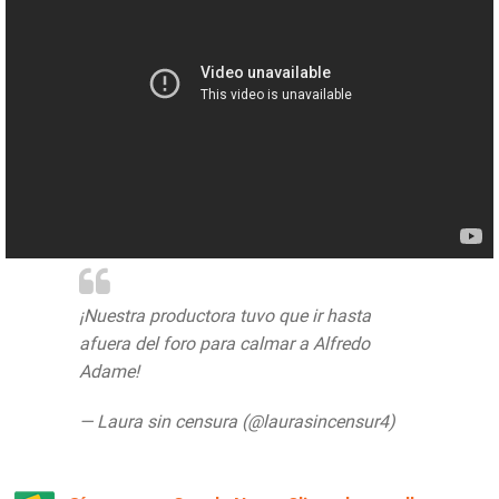
¡Nuestra productora tuvo que ir hasta
afuera del foro para calmar a Alfredo
Adame!
pic.twitter.com/BcnksZ9buZ
— Laura sin censura (@laurasincensur4)
July 10, 2020