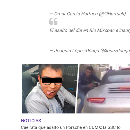
pic.twitter.com/0p0oXtQc8e
— Omar Garcia Harfuch (@OHarfuch)
J
El asalto del día en Río Mixcoac e Insu
pic.twitter.com/K9rg9fpUlz
— Joaquín López-Dóriga (@lopezdorig
NOTICIAS
Cae rata que asaltó un Porsche en CDMX; la SSC lo