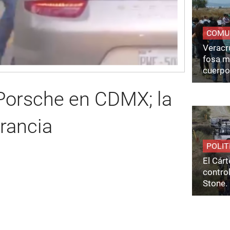
COMU
Veracru
fosa m
cuerpo
 Porsche en CDMX; la
rancia
POLIT
El Cárt
control
Stone.