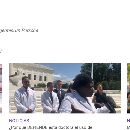
uly 29, 2020
rgentes; un Porsche
a)
July 28, 2020
NOTICIAS
N
¿Por qué DEFIENDE esta doctora el uso de
M