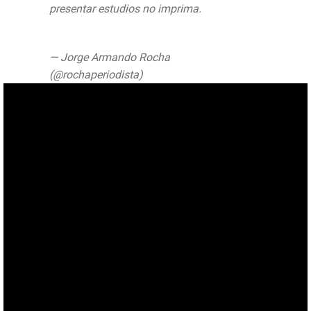
presentar estudios no imprima.
pic.twitter.com/H2G0hST9zW
— Jorge Armando Rocha
(@rochaperiodista)
July 30, 2020