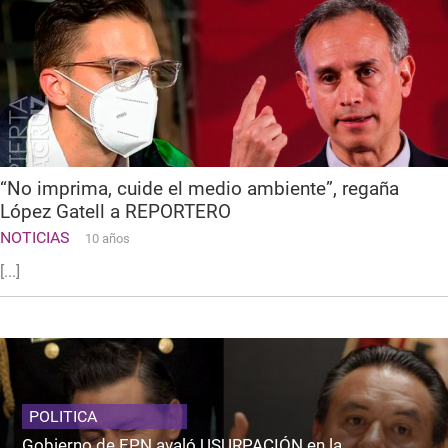
“No imprima, cuide el medio ambiente”, regaña
López Gatell a REPORTERO
NOTICIAS
10 años
[...]
POLITICA
Gobierno de EPN avaló USURPACIÓN en la