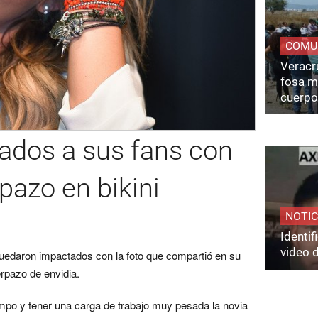
COMU
Veracru
fosa m
cuerpo
tados a sus fans con
pazo en bikini
NOTIC
Identi
video 
 quedaron impactados con la foto que compartió en su
rpazo de envidia.
empo y tener una carga de trabajo muy pesada la novia