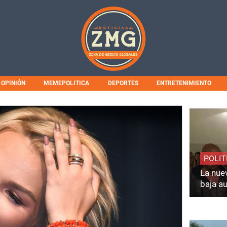
OPINIÓN
MEMEPOLITICA
DEPORTES
ENTRETENIMIENTO
POLIT
La nuev
baja a