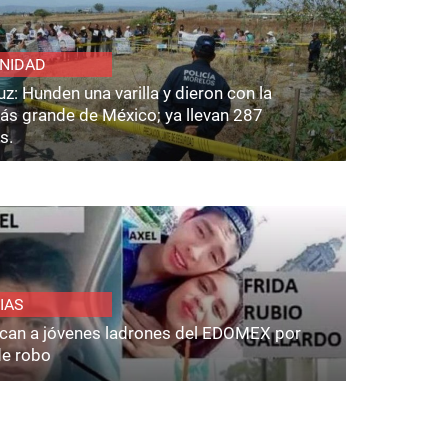
NIDAD
z: Hunden una varilla y dieron con la
ás grande de México; ya llevan 287
s.
IAS
fican a jóvenes ladrones del EDOMEX por
de robo