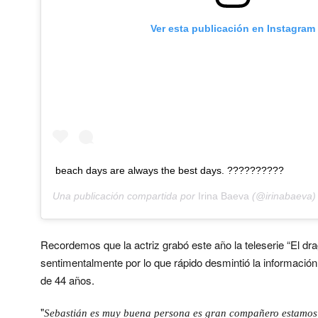
Ver esta publicación en Instagram
beach days are always the best days. ??????????
Una publicación compartida por
Irina Baeva
(@irinabaeva)
Recordemos que la actriz grabó este año la teleserie “El drag
sentimentalmente por lo que rápido desmintió la informaci
de 44 años.
"
Sebastián es muy buena persona es gran compañero estamos 