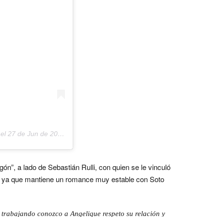
 el
27 de Jun de 2019 a las 4:41 PDT
ón”, a lado de Sebastián Rulli, con quien se le vinculó
ón ya que mantiene un romance muy estable con Soto
trabajando conozco a Angelique respeto su relación y