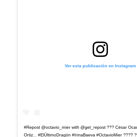
Ver esta publicación en Instagram
#Repost @octavio_mier with @get_repost ??? César Oc
Ortiz... #ElÚltimoDragón #IrinaBaeva #OctavioMier ???? 