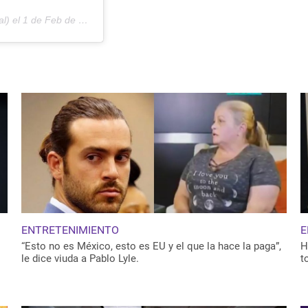
al) el
1 de Feb de 2019 a las 9:41 PST
ENTRETENIMIENTO
E
“Esto no es México, esto es EU y el que la hace la paga”,
H
le dice viuda a Pablo Lyle.
t