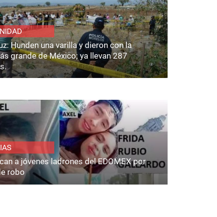
NIDAD
z: Hunden una varilla y dieron con la
ás grande de México; ya llevan 287
s.
IAS
fican a jóvenes ladrones del EDOMEX por
de robo