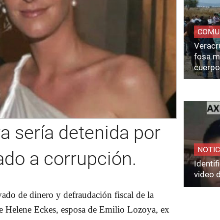
COMU
Veracru
fosa m
cuerpo
a sería detenida por
NOTIC
ado a corrupción.
Identi
video 
ado de dinero y defraudación fiscal de la
le Helene Eckes, esposa de Emilio Lozoya, ex