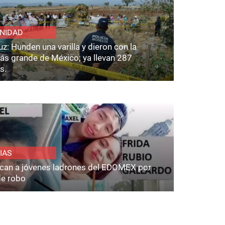
NIDAD
z: Hunden una varilla y dieron con la
ás grande de México; ya llevan 287
s.
IAS
fican a jóvenes ladrones del EDOMEX por
de robo