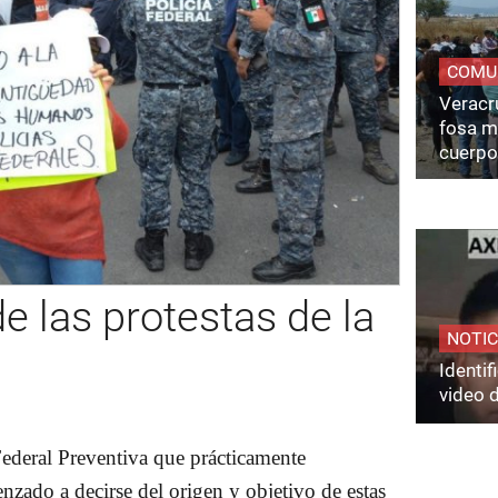
COMU
Veracru
fosa m
cuerpo
e las protestas de la
NOTIC
Identi
video 
 Federal Preventiva que prácticamente
zado a decirse del origen y objetivo de estas