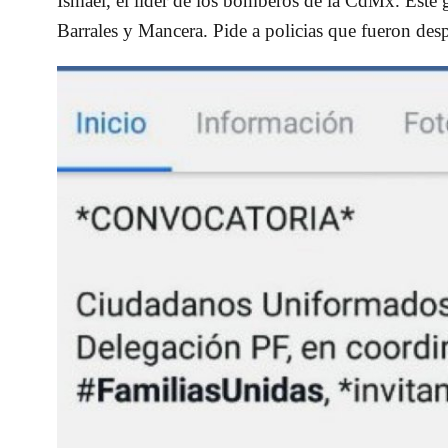
Ismael, el lider de los bomberos de la CdMx. Este 
Barrales y Mancera. Pide a policias que fueron des