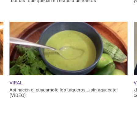
“colitas” que quedan en estadio de Santos
y
VIRAL
V
Así hacen el guacamole los taqueros...¡sin aguacate!
¿
(VIDEO)
c