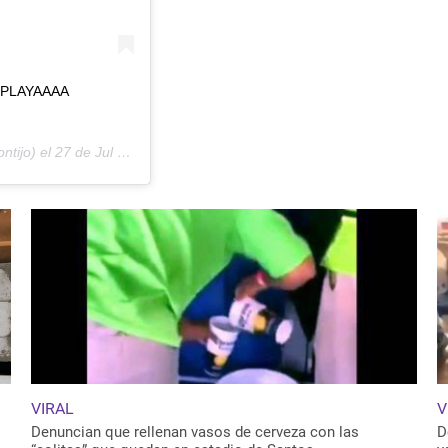
A PLAYAAAA
ntijo) el
27 de Jul de 2019 a las 11:59 PDT
VIRAL
V
Denuncian que rellenan vasos de cerveza con las
D