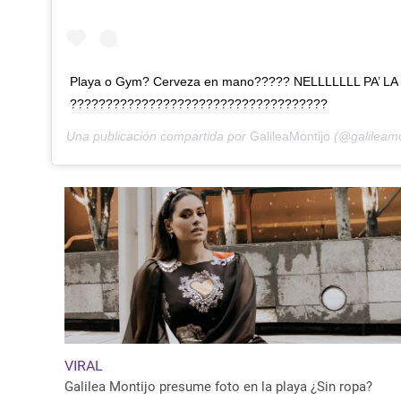
Playa o Gym? Cerveza en mano????? NELLLLLLL PA’ L
????????????????????????????????????
Una publicación compartida por
GalileaMontijo
(@galileamo
VIRAL
Galilea Montijo presume foto en la playa ¿Sin ropa?