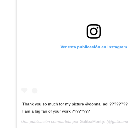
Ver esta publicación en Instagram
Thank you so much for my picture @donna_adi ??????
I am a big fan of your work ????????
Una publicación compartida por
GalileaMontijo
(@galileamo