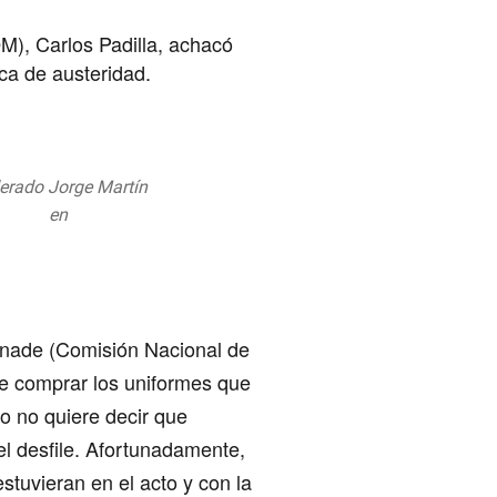
M), Carlos Padilla, achacó
ica de austeridad.
derado Jorge Martín
oTodo
en
Ppf4CD
July 27, 2019
onade (Comisión Nacional de
 de comprar los uniformes que
o no quiere decir que
l desfile. Afortunadamente,
estuvieran en el acto y con la