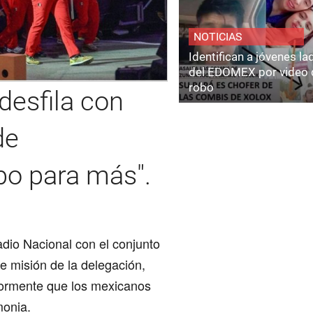
NOTICIAS
Identifican a jóvenes l
del EDOMEX por video 
robo
desfila con
de
bo para más".
adio Nacional con el
conjunto
e misión de la delegación,
iormente que los mexicanos
monia.