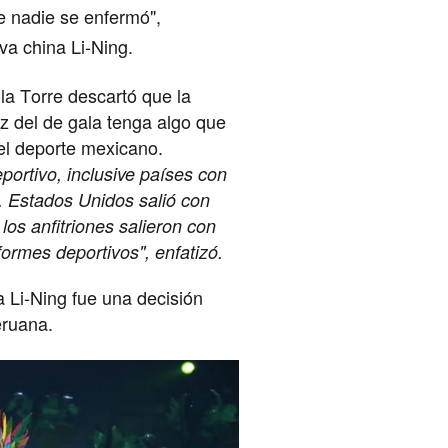
ue nadie se enfermó",
va china Li-Ning.
la Torre descartó que la
ez del de gala tenga algo que
 el deporte mexicano.
portivo, inclusive países con
. Estados Unidos salió con
os anfitriones salieron con
formes deportivos", enfatizó.
a Li-Ning fue una decisión
eruana.