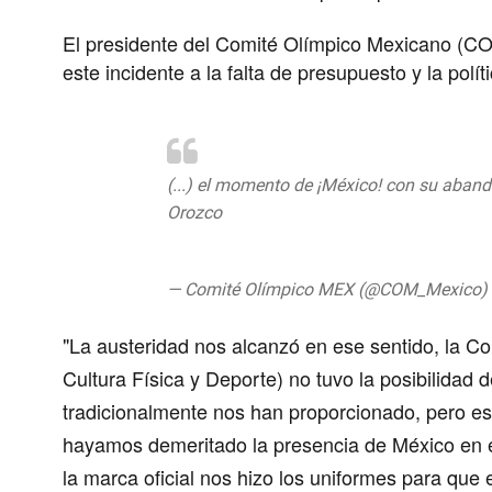
El presidente del Comité Olímpico Mexicano (CO
este incidente a la falta de presupuesto y la polít
(...) el momento de ¡México! con su aban
Orozco
@jm7gohan88
#VoyXMex
#ADarl
@Lima2019Juegos
pic.twitter.com/fSfP
— Comité Olímpico MEX (@COM_Mexico)
"
La austeridad nos alcanzó
en ese sentido, la C
Cultura Física y Deporte) no tuvo la posibilidad
tradicionalmente nos han proporcionado, pero es
hayamos demeritado la presencia de México en e
la marca oficial nos hizo los uniformes para que 