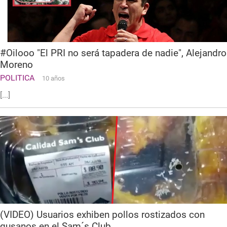
#Oilooo "El PRI no será tapadera de nadie", Alejandro
Moreno
POLITICA
10 años
[...]
(VIDEO) Usuarios exhiben pollos rostizados con
gusanos en el Sam´s Club.