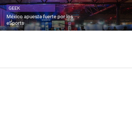
GEEK
México apuesta fuerte por los
eSports