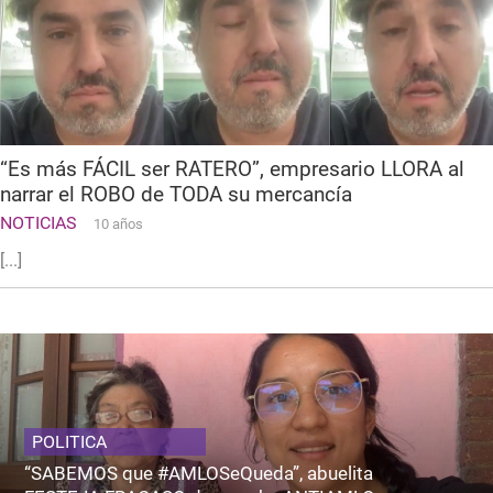
“Es más FÁCIL ser RATERO”, empresario LLORA al
narrar el ROBO de TODA su mercancía
NOTICIAS
10 años
[...]
POLITICA
“SABEMOS que #AMLOSeQueda”, abuelita