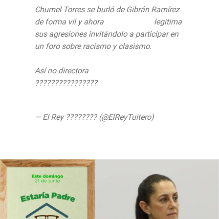
Chumel Torres se burló de Gibrán Ramírez
de forma vil y ahora
@CONAPRED
legitima
sus agresiones invitándolo a participar en
un foro sobre racismo y clasismo.
Así no directora
@mmaccise
????????????????
pic.twitter.com/y4qC0tBkmk
— El Rey ???????? (@ElReyTuitero)
June
16, 2020