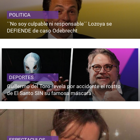
POLITICA
´´No soy culpable ni responsable´´ Lozoya se
DEFIENDE de caso Odebrecht
DEPORTES
Guillermo del Toro revela por accidente el rostro
de El Santo SIN su famosa máscara
ESPECTACULOS