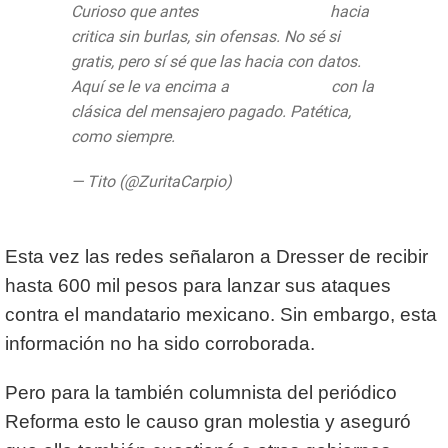
Curioso que antes
@DeniseDresserG
hacia
critica sin burlas, sin ofensas. No sé si
gratis, pero sí sé que las hacia con datos.
Aquí se le va encima a
@danteserrat
con la
clásica del mensajero pagado. Patética,
como siempre.
pic.twitter.com/qRV1vcJ8IK
— Tito (@ZuritaCarpio)
July 29, 2020
Esta vez las redes señalaron a Dresser de recibir
hasta 600 mil pesos para lanzar sus ataques
contra el mandatario mexicano. Sin embargo, esta
información no ha sido corroborada.
Pero para la también columnista del periódico
Reforma esto le causo gran molestia y aseguró