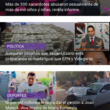
Más de 300 sacerdotes abusaron sexualmente de
más de mil niños y niñas, revela informe.
POLITICA
Aseguran usuarios que Javier Lozano está
preparando su huida igual que EPN y Videgaray.
DEPORTES
Ni por mil millones le voy a dar el perdón a Joao
Maleck, dice madre de María Fernanda.