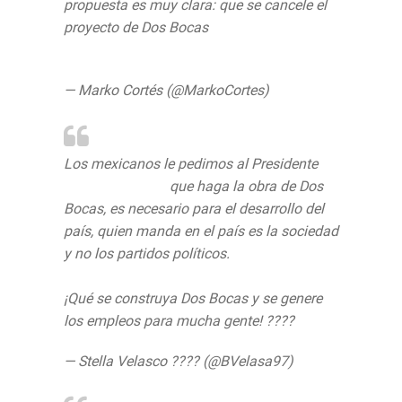
propuesta es muy clara: que se cancele el
proyecto de Dos Bocas
https://t.co/2a5dnJokIJ
— Marko Cortés (@MarkoCortes)
July 17,
2019
Los mexicanos le pedimos al Presidente
@lopezobrador_
que haga la obra de Dos
Bocas, es necesario para el desarrollo del
país, quien manda en el país es la sociedad
y no los partidos políticos.
¡Qué se construya Dos Bocas y se genere
los empleos para mucha gente! ????
— Stella Velasco ???? (@BVelasa97)
July
17, 2019