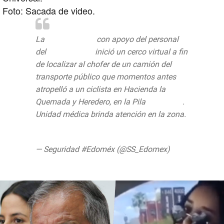
Foto: Sacada de video.
La
@SS_Edomex
con apoyo del personal
del
@C5Edomex
inició un cerco virtual a fin
de localizar al chofer de un camión del
transporte público que momentos antes
atropelló a un ciclista en Hacienda la
Quemada y Heredero, en la Pila
#Metepec
.
Unidad médica brinda atención en la zona.
pic.twitter.com/rR2EqTDg8O
— Seguridad #Edoméx (@SS_Edomex)
August 13, 2019