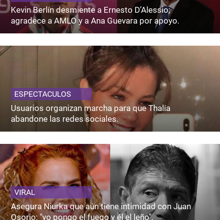
Kevin Berlín desmiente a Ernesto D’Alessio;
agradece a AMLO y a Ana Guevara por apoyo.
ESPECTACULOS
Usuarios organizan marcha para que Thalía
abandone las redes sociales.
VIRAL
Asegura Niurka que aún tiene intimidad con Juan
Osorio; "yo pongo el fuego y él el leño".