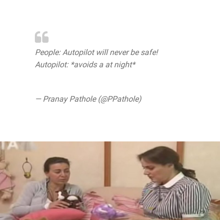
People: Autopilot will never be safe!
@Tesla
Autopilot: *avoids a at night*
@elonmusk
pic.twitter.com/qyVz3gPesE
— Pranay Pathole (@PPathole)
June 7,
2020