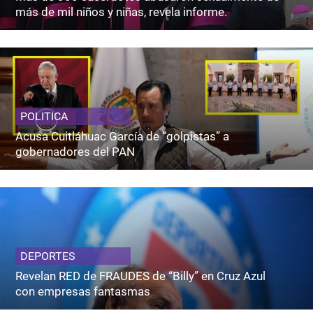
más de mil niños y niñas, revela informe.
POLITICA
Acusa Cuitláhuac García de “golpistas” a
gobernadores del PAN
DEPORTES
Revelan RED de FRAUDES de “Billy” en Cruz Azul
con empresas fantasmas