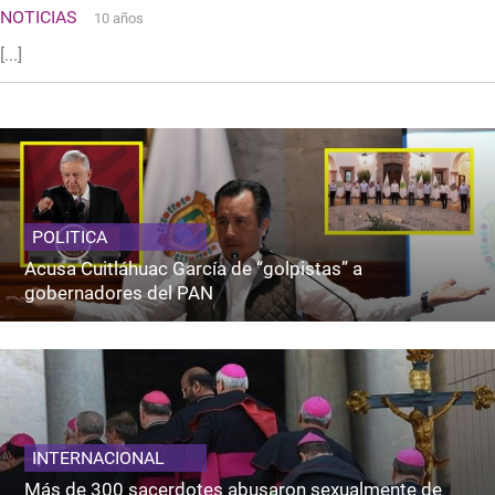
NOTICIAS
10 años
[...]
POLITICA
Acusa Cuitláhuac García de “golpistas” a
gobernadores del PAN
INTERNACIONAL
Más de 300 sacerdotes abusaron sexualmente de