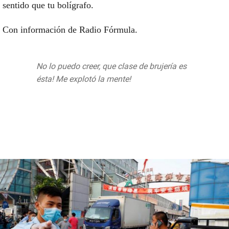
sentido que tu bolígrafo.
Con información de Radio Fórmula.
@itzel_cst
No lo puedo creer, que clase de brujería es
ésta! Me explotó la mente!
##vuduchallenge
##vudu
##queclasedebrujeriaesesta
##omg
##mequedeasiira
? sonido original - fridasabella7