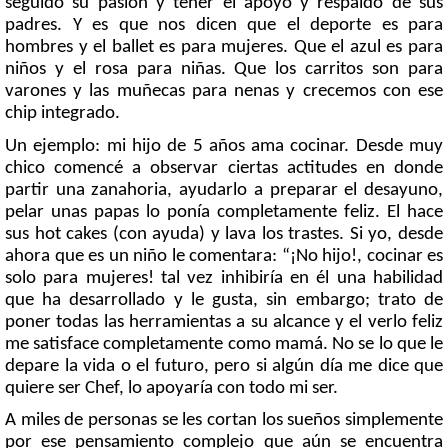
seguido su pasión y tener el apoyo y respaldo de sus
padres. Y es que nos dicen que el deporte es para
hombres y el ballet es para mujeres. Que el azul es para
niños y el rosa para niñas. Que los carritos son para
varones y las muñecas para nenas y crecemos con ese
chip integrado.
Un ejemplo: mi hijo de 5 años ama cocinar. Desde muy
chico comencé a observar ciertas actitudes en donde
partir una zanahoria, ayudarlo a preparar el desayuno,
pelar unas papas lo ponía completamente feliz. El hace
sus hot cakes (con ayuda) y lava los trastes. Si yo, desde
ahora que es un niño le comentara: “¡No hijo!, cocinar es
solo para mujeres! tal vez inhibiría en él una habilidad
que ha desarrollado y le gusta, sin embargo; trato de
poner todas las herramientas a su alcance y el verlo feliz
me satisface completamente como mamá. No se lo que le
depare la vida o el futuro, pero si algún día me dice que
quiere ser Chef, lo apoyaría con todo mi ser.
A miles de personas se les cortan los sueños simplemente
por ese pensamiento complejo que aún se encuentra