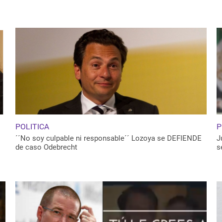
20
POLITICA
P
´´No soy culpable ni responsable´´ Lozoya se DEFIENDE
J
de caso Odebrecht
s