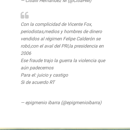
— Citlalli Hernández M (@CitlaHM)
August
1, 2019
Con la complicidad de Vicente Fox,
periodistas,medios y hombres de dinero
vendidos al régimen Felipe Calderón se
robó,con el aval del PRI,la presidencia en
2006
Ese fraude trajo la guerra la violencia que
aún padecemos
#CalderonEsFraude
Para el: juicio y castigo
Si de acuerdo RT
pic.twitter.com/CtUp4BlFfk
— epigmenio ibarra (@epigmenioibarra)
August 1, 2019