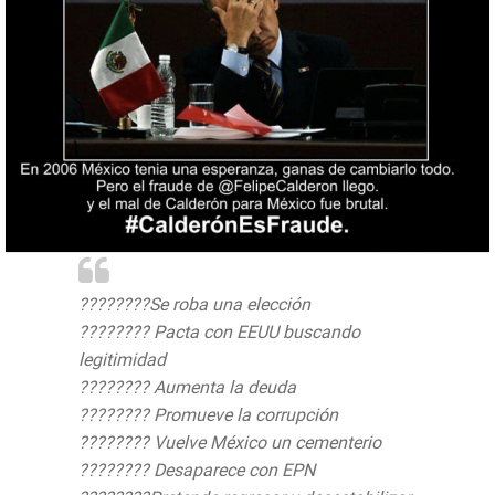
????????Se roba una elección
???????? Pacta con EEUU buscando
legitimidad
???????? Aumenta la deuda
???????? Promueve la corrupción
???????? Vuelve México un cementerio
???????? Desaparece con EPN