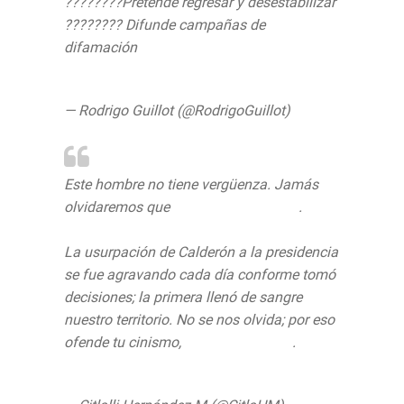
????????Pretende regresar y desestabilizar
???????? Difunde campañas de
difamación
#CalderónEsFraude
pic.twitter.com/84ArpZCu5T
— Rodrigo Guillot (@RodrigoGuillot)
August
1, 2019
Este hombre no tiene vergüenza. Jamás
olvidaremos que
#CalderónEsFraude
.
La usurpación de Calderón a la presidencia
se fue agravando cada día conforme tomó
decisiones; la primera llenó de sangre
nuestro territorio. No se nos olvida; por eso
ofende tu cinismo,
@FelipeCalderon
.
https://t.co/bUdpaYVWxw