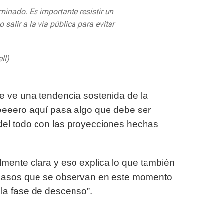
inado. Es importante resistir un
 salir a la vía pública para evitar
er.com/k78c4LwT2P
ll)
June 3, 2020
e ve una tendencia sostenida de la
eeeero aquí pasa algo que debe ser
del todo con las proyecciones hechas
lmente clara y eso explica lo que también
 casos que se observan en este momento
 la fase de descenso”.