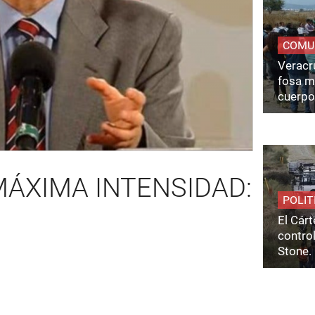
COMU
Veracru
fosa m
cuerpo
u MÁXIMA INTENSIDAD:
POLIT
El Cárt
control
Stone.