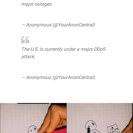
major outages.
pic.twitter.com/TfgA8Sm6hj
— Anonymous (@YourAnonCentral)
June
15, 2020
The U.S. is currently under a major DDoS
attack.
https://t.co/7pmLpWUzUp
pic.twitter.com/W5giIA2Inc
— Anonymous (@YourAnonCentral)
June
15, 2020