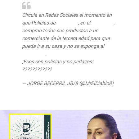
Circula en Redes Sociales el momento en
que Policías de
#Texcoco
, en el
@Edomex
,
compran todos sus productos a un
comerciante de la tercera edad para que
pueda ir a su casa y no se exponga al
#Covid_19
.
¡Esos son policías y no pedazos!
#Video
????????????
pic.twitter.com/3EfIPKhWp8
— JORGE BECERRIL JB/8 (@MrElDiablo8)
June 16, 2020