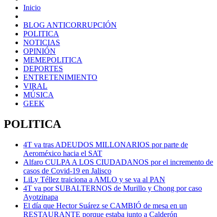
Inicio
BLOG ANTICORRUPCIÓN
POLITICA
NOTICIAS
OPINIÓN
MEMEPOLITICA
DEPORTES
ENTRETENIMIENTO
VIRAL
MÚSICA
GEEK
POLITICA
4T va tras ADEUDOS MILLONARIOS por parte de
Aeroméxico hacia el SAT
Alfaro CULPA A LOS CIUDADANOS por el incremento de
casos de Covid-19 en Jalisco
LiLy Téllez traiciona a AMLO y se va al PAN
4T va por SUBALTERNOS de Murillo y Chong por caso
Ayotzinapa
El día que Hector Suárez se CAMBIÓ de mesa en un
RESTAURANTE porque estaba junto a Calderón