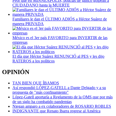
Peor que en MINNEAPOLIS, policías de jalisco golpean a
CIUDADANO hasta la MUERTE
Familiares le dan el ÚLTIMO ADIÓS a Héctor Suárez de
manera PRIVADA
México es el 3er país FAVORITO para INVERTIR de las
empresas
El día que Héctor Suárez RENUNCIÓ al PES y les dijo
RATEROS a los políticos
OPINIÓN
TAN BIEN QUE ÍBAMOS
Así respondió LÓPEZ-GATELL a Dante Delgado y a su
propuesta de "más confinamiento"
López-Gatell aportaría a Reglamento de la OMS que por más
de un siglo ha combatido pandemias
Niegan amparo a ex colaboradores de ROSARIO ROBLES
INDIGNANTE que Renato Ibarra regrese al América