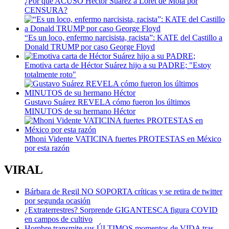
¿Por qué ACUSO Héctor Suárez a Loret de Mola por
CENSURA?
“Es un loco, enfermo narcisista, racista”: KATE del Castillo a
Donald TRUMP por caso George Floyd
Emotiva carta de Héctor Suárez hijo a su PADRE; "Estoy
totalmente roto"
Gustavo Suárez REVELA cómo fueron los últimos
MINUTOS de su hermano Héctor
Mhoni Vidente VATICINA fuertes PROTESTAS en México
por esta razón
VIRAL
Bárbara de Regil NO SOPORTA críticas y se retira de twitter
por segunda ocasión
¿Extraterrestres? Sorprende GIGANTESCA figura COVID
en campos de cultivo
Hombre transmite sus ÚLTIMOS momentos de VIDA tras