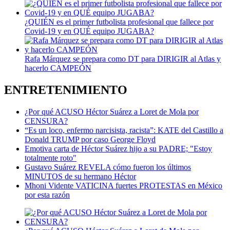
¿QUIÉN es el primer futbolista profesional que fallece por
Covid-19 y en QUÉ equipo JUGABA?
Rafa Márquez se prepara como DT para DIRIGIR al Atlas y
hacerlo CAMPEÓN
ENTRETENIMIENTO
¿Por qué ACUSO Héctor Suárez a Loret de Mola por
CENSURA?
“Es un loco, enfermo narcisista, racista”: KATE del Castillo a
Donald TRUMP por caso George Floyd
Emotiva carta de Héctor Suárez hijo a su PADRE; "Estoy
totalmente roto"
Gustavo Suárez REVELA cómo fueron los últimos
MINUTOS de su hermano Héctor
Mhoni Vidente VATICINA fuertes PROTESTAS en México
por esta razón