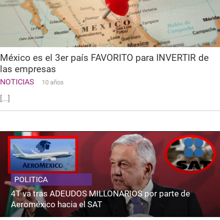
México es el 3er país FAVORITO para INVERTIR de
las empresas
NOTICIAS
10 años
[...]
POLITICA
4T va tras ADEUDOS MILLONARIOS por parte de
Aeroméxico hacia el SAT