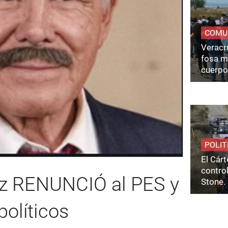
COMU
Veracru
fosa m
cuerpo
POLIT
El Cárt
control
ez RENUNCIÓ al PES y
Stone.
políticos