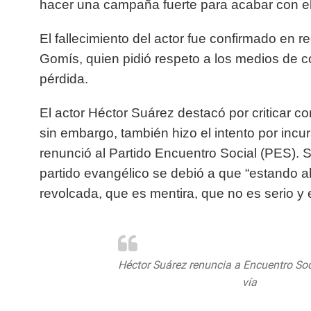
hacer una campaña fuerte para acabar con el
El fallecimiento del actor fue confirmado en r
Gomís, quien pidió respeto a los medios de 
pérdida.
El actor Héctor Suárez destacó por criticar co
sin embargo, también hizo el intento por inc
renunció al Partido Encuentro Social (PES). 
partido evangélico se debió a que “estando a
revolcada, que es mentira, que no es serio y e
Héctor Suárez renuncia a Encuentro Soci
https://t.co/YTEu2fSBaJ
vía
@Regener
@alxo27