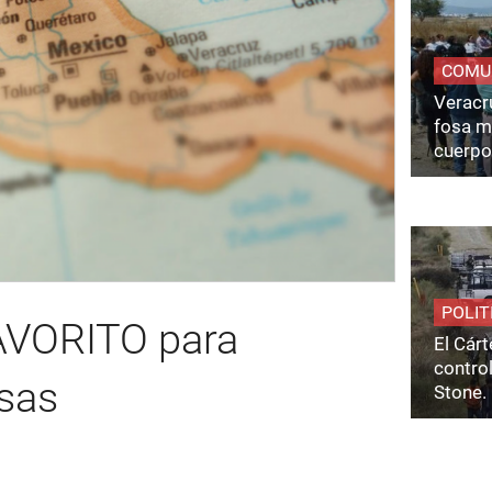
COMU
Veracru
fosa m
cuerpo
POLIT
FAVORITO para
El Cárt
control
sas
Stone.