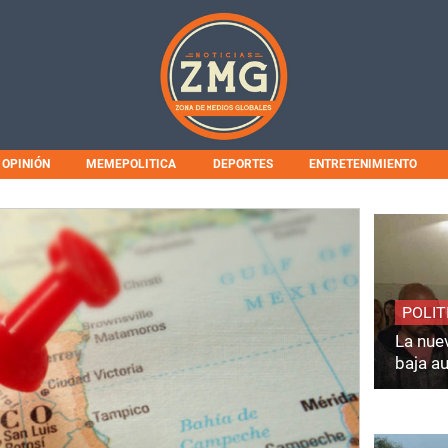
OPINIÓN
MEMEPOLITICA
DEPORTES
ENTRETENIMIENTO
POLIT
La nuev
baja a