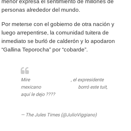
menor expresa el sentimiento de millones de
personas alrededor del mundo.
Por meterse con el gobierno de otra nación y
luego arrepentirse, la comunidad tuitera de
inmediato se burló de calderón y lo apodaron
“Gallina Teporocha” por “cobarde”.
Mire
@realDonaldTrump
, el expresidente
mexicano
@FelipeCalderon
borró este tuit,
aquí le dejo ????
pic.twitter.com/LVCMoAWHgW
— The Jules Times (@JulioViggiano)
June
2, 2020