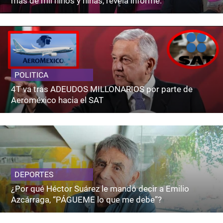
más de mil niños y niñas, revela informe.
POLITICA
4T va tras ADEUDOS MILLONARIOS por parte de
Aeroméxico hacia el SAT
DEPORTES
¿Por qué Héctor Suárez le mandó decir a Emilio
Azcárraga, “PÁGUEME lo que me debe”?