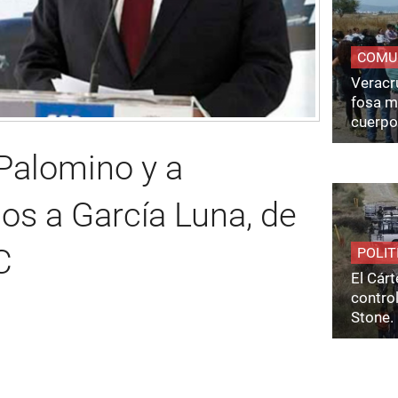
COMU
Veracru
fosa m
cuerpo
Palomino y a
os a García Luna, de
C
POLIT
El Cárt
control
Stone.