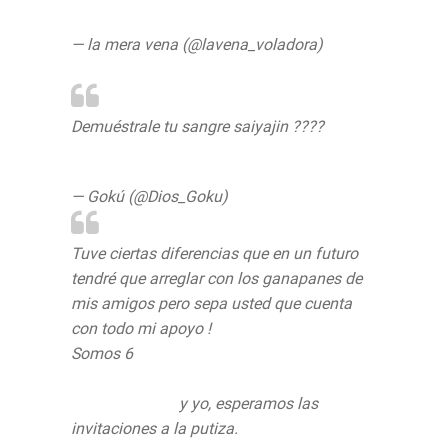
— la mera vena (@lavena_voladora)
July
30, 2019
Demuéstrale tu sangre saiyajin ????
pic.twitter.com/p4caEzH2U7
— Gokú (@Dios_Goku)
July 30, 2019
Tuve ciertas diferencias que en un futuro
tendré que arreglar con los ganapanes de
mis amigos pero sepa usted que cuenta
con todo mi apoyo !
Somos 6
@JorgeArenzana
@HuDelaGarza
@LuisSalmoran
@Morsa_Jordan
@emiliano_mc
y yo, esperamos las
invitaciones a la putiza.