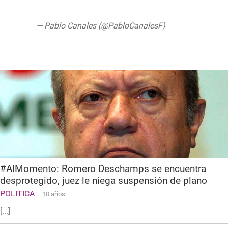
pic.twitter.com/OxlBhOJfF7
— Pablo Canales (@PabloCanalesF)
July
30, 2019
#AlMomento: Romero Deschamps se encuentra
desprotegido, juez le niega suspensión de plano
POLITICA
10 años
[...]