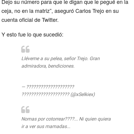
Dejo su número para que le digan que le pegué en la
ceja, no en la matriz”, aseguró
Carlos Trejo
en su
cuenta oficial de Twitter.
Y esto fue lo que sucedió:
Lléveme a su pelea, señor Trejo. Gran
admiradora, bendiciones.
pic.twitter.com/324tI33kC3
— ????????????????????
???????????????????? (@xSelkiex)
July 30,
2019
Nomas por cotorrear????... Ni quien quiera
ir a ver sus mamadas...
pic.twitter.com/NGl1Uq6xLl